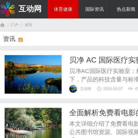
互动网
体育健康
国际资讯
热点新闻
门户
资讯
商旅生涯
资讯
首
›
›
贝净 AC 国际医疗
贝净AC国际医疗实验室
下，产品的科技含量与标
海洋生物技术领域的代表
互动网
2026-08-07
4
责任公司）旗下的AC国
正逐步揭开高端健康管理
全面解析免费看电影
转化应用三个维度，深度拆
页
本文详细介绍了免费看电
公共图书馆资源、国际视