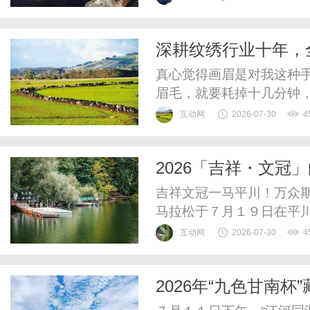
科技巧妙融合，旨在为青
鲜奶新选择。此次跨界合
深耕纹绣行业十年，
品回应品质生活需求的又一
半永久定妆头部品牌
真心觉得画眉是对我这种
眉毛，就要耗掉十几分钟
称，越画越翻车。尤其到
互动网
2026-07-30
4
真的又费时间又磨心态。
去纹眉！之前刷平台总刷到
2026「吉祥・文冠
动，差点直接冲动下单。但
吉祥文冠一马平川！万众
马拉松于７月１９日在平
域文化、生态特色与体育精
互动网
2026-07-30
4
海跑友齐聚平川，以脚步
盎然的盛夏时节，上演一
2026年“九色甘南
本届赛事由甘肃省田径协会
介会在兰成功举办