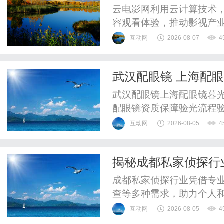
云电影网利用云计算技术
容观看体验，推动影视产
互动网
2026-08-07
4
武汉配眼镜 上海配
武汉配眼镜上海配眼镜暮光
配眼镜资质保障验光流程
WUHAN&SHANGHAIOP
互动网
2026-08-05
4
验光配镜的写字楼眼镜店
整验光、正品镜片、透明价
揭秘成都私家侦探行
惠，兼顾高专业度与高性价比
成都私家侦探行业凭借专
查等多种需求，助力个人
互动网
2026-08-05
4