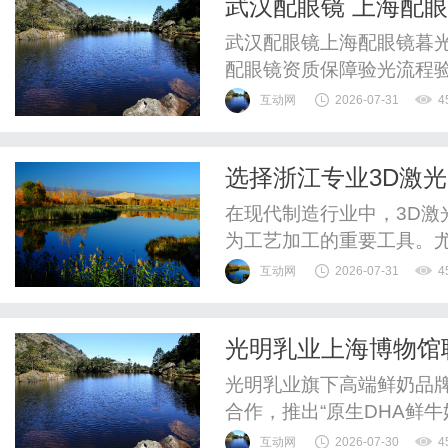
武汉配眼镜 上海配
惠，兼顾高专业度与高性价比
武汉配眼镜上海配眼镜暮光
配眼镜资质保障验光流程
WUHAN&SHANGHAIOP
互动网
2026-07-31
4
验光配镜的写字楼眼镜店
整验光、正品镜片、透明价
选择浙江专业3D激
惠，兼顾高专业度与高性价比
时代
在现代制造行业中，3D
为工艺加工的重要工具。
内雕机的生产厂家如雨后
互动网
2026-07-31
4
专业3D激光内雕机生产
生产效率和产品质量。3D
光明乳业上海博物馆
加工工具，利用激光技术对
光明乳业旗下高端鲜奶品牌
合作，推出“原生DHA鲜
《写生花蝶图卷》为瓶身
互动网
2026-07-30
4