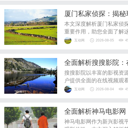
厦门私家侦探：揭秘
本文深度解析厦门私家侦
重要作用，助您全面了解
互动网
2026-08-05
4
全面解析搜搜影院：
搜搜影院以丰富的影视资
户提供全面的在线视频观
台。
互动网
2026-08-04
4
全面解析神马电影网
提升指南
神马电影网作为新兴影视