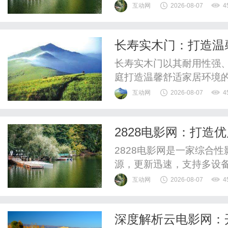
全畅享影视盛宴。
互动网
2026-08-07
4
长寿实木门：打造温
长寿实木门以其耐用性强
庭打造温馨舒适家居环境
互动网
2026-08-07
4
2828电影网：打造
2828电影网是一家综合
源，更新迅速，支持多设
验。
互动网
2026-08-07
4
深度解析云电影网：