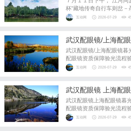
７月１１日下午，“江河同
杯”藏地传奇自行车则岔
推介会在兰州隆重举行。
互动网
2026-07-29
4
曲县生态文旅资源与特色
新动能。活动正式开始前
武汉配眼镜/上海配
及骑行爱好者陆续签到入场
武汉配眼镜/上海配眼镜暮
配眼镜资质保障验光流程
WUHAN&SHANGHAIOP
互动网
2026-07-29
4
验光配镜的写字楼眼镜店
整验光、正品镜片、透明价
武汉配眼镜 上海配
惠，兼顾高专业度与高性价.
武汉配眼镜上海配眼镜暮光
配眼镜资质保障验光流程
WUHAN&SHANGHAIOP
互动网
2026-07-29
4
验光配镜的写字楼眼镜店