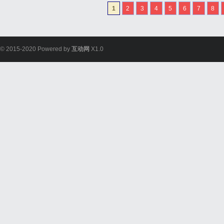
整验光、正品镜片、透明价
1
2
3
4
5
6
7
8
惠，兼顾高专业度与高性价比
© 2015-2020 Powered by
互动网
X1.0