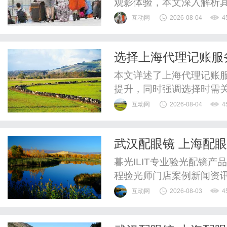
观影体验，本文深入解析
互动网
2026-08-04
4
选择上海代理记账服
本文详述了上海代理记账
提升，同时强调选择时需
税管理优化。
互动网
2026-08-04
4
武汉配眼镜 上海配
暮光ILIT专业验光配镜
程验光师门店案例新闻资
WUHAN&SHANGHAIOP
互动网
2026-08-03
4
验光配镜的写字楼眼镜店
整验光、正品镜片、透明价