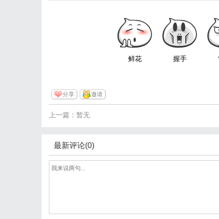
鲜花
握手
分享
邀请
上一篇：暂无
最新评论(0)