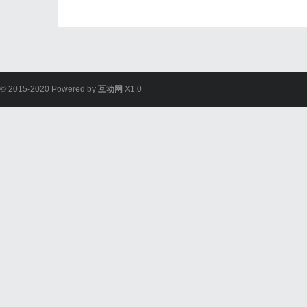
© 2015-2020 Powered by
互动网
X1.0