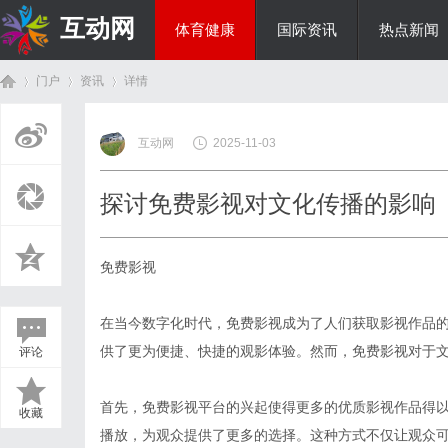
互动网
体育健康
国际资讯
热点新闻
门户
资讯
详情
商旅生涯
互动网
2025-11-03
首
›
›
›
探讨免费影视对文化传播的影响
免费影视
在当今数字化时代，免费影视成为了人们获取影视作品
供了更为便捷、快捷的观影体验。然而，免费影视对于
评论
页
首先，免费影视平台的兴起使得更多的优质影视作品得
收藏
播放，为观众提供了更多的选择。这种方式不仅让观众