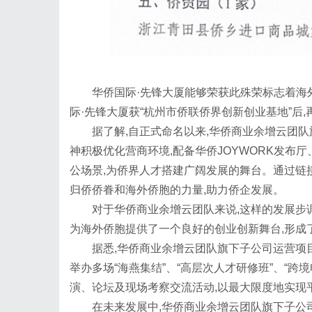
华侨国际·先锋大厦能够荣获此殊荣标志着海
际·先锋大厦获“杭州市侨联侨界创新创业基地”后
据了解,自正式命名以来,华侨商业余增云团队
神积极优化营商环境,配备华侨JOYWORK发布厅
公场景,为侨界人才搭建广阔发展的舞台。通过链
归侨侨眷和海外侨胞的力量,助力侨企发展。
对于华侨商业余增云团队来说,这样的发展步
为海外侨胞提供了一个良好的创业创新舞台,形成
据悉,华侨商业余增云团队旗下子公司运营项
举办多场“海燕集结”、“高层次人才研修班”、“跨
演、论坛及现场考察交流活动,以最大限度地实现
在未来发展中,华侨商业余增云团队旗下子公