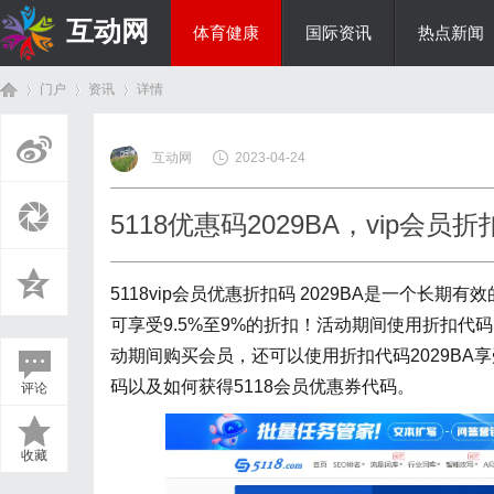
互动网
体育健康
国际资讯
热点新闻
门户
资讯
详情
商旅生涯
互动网
2023-04-24
首
›
›
›
5118优惠码2029BA，vip会员
5118vip会员优惠折扣码 2029BA是一个长期有
可享受9.5%至9%的折扣！活动期间使用折扣代码：
动期间购买会员，还可以使用折扣代码2029BA
码以及如何获得5118会员优惠券代码。
评论
页
收藏